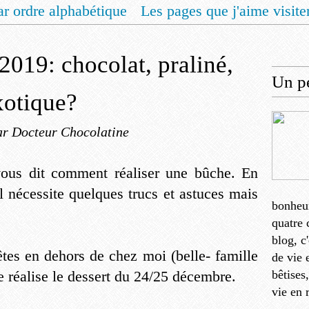
ar ordre alphabétique
Les pages que j'aime visite
 vous un livret de recettes pour Noël
Contact
2019: chocolat, praliné,
Un pe
exotique?
ar Docteur Chocolatine
 vous dit comment réaliser une bûche. En
el nécessite quelques trucs et astuces mais
bonheu
quatre 
blog, c
êtes en dehors de chez moi (belle- famille
de vie 
 je réalise le dessert du 24/25 décembre.
bêtises
vie en 