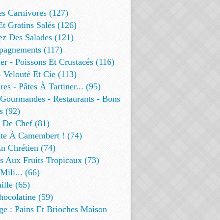
es Carnivores (127)
Et Gratins Salés (126)
ez Des Salades (121)
agnements (117)
r - Poissons Et Crustacés (116)
 Velouté Et Cie (113)
res - Pâtes À Tartiner... (95)
 Gourmandes - Restaurants - Bons
s (92)
t De Chef (81)
te À Camembert ! (74)
n Chrétien (74)
s Aux Fruits Tropicaux (73)
Mili... (66)
lle (65)
ocolatine (59)
ge : Pains Et Brioches Maison