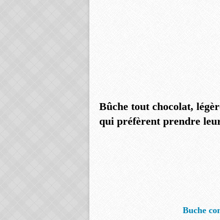
Bûche tout chocolat, légè
qui préfèrent prendre leu
Buche co