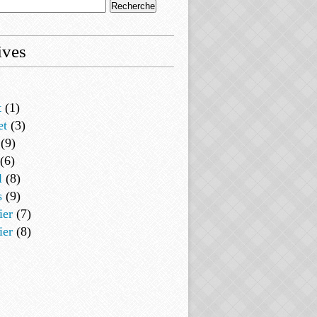
ives
t
(1)
et
(3)
(9)
(6)
l
(8)
s
(9)
ier
(7)
ier
(8)