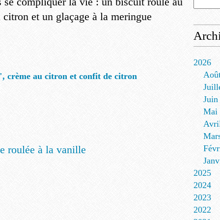
 se compliquer la vie : un biscuit roulé au
 citron et un glaçage à la meringue
Arch
2026
Aoû
, crème au citron et confit de citron
Juill
Juin
Mai
Avri
Mar
 roulée à la vanille
Févr
Janv
2025
2024
2023
2022