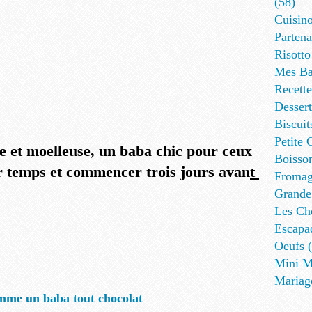
(58)
Cuisino
Partena
Risotto
Mes Ba
Recett
Dessert
Biscuit
Petite 
re et moelleuse, un baba chic pour ceux
Boisson
r temps et commencer trois jours avan
t
Fromag
Grande
Les Cho
Escapa
Oeufs (
Mini M
Mariag
mme un baba tout chocolat