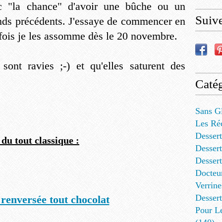
c "la chance" d'avoir une bûche ou un
Suiv
ends précédents. J'essaye de commencer en
rfois je les assomme dès le 20 novembre.
sont ravies ;-) et qu'elles saturent des
Catég
Sans G
Les Ré
Dessert
 du tout classique :
Dessert
Desser
Docteu
Verrine
Dessert
renversée tout chocolat
Pour L