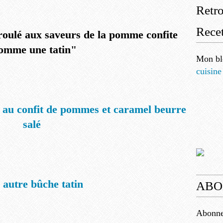
Retr
Recet
 roulé aux saveurs de la pomme confite
omme une tatin"
Mon bl
cuisine
au confit de pommes et caramel beurre
salé
 autre bûche tatin
ABO
Abonnez