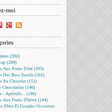
ez-moi
ories
luten (282)
cap (209)
s Aux Fruits D'été (203)
s Des Becs Sucrés (161)
ts Au Chocolat (151)
r Chocolatine (146)
s - Apéritifs... (146)
s Aux Fruits D'hiver (144)
es Fêtes Et Grandes Occasions