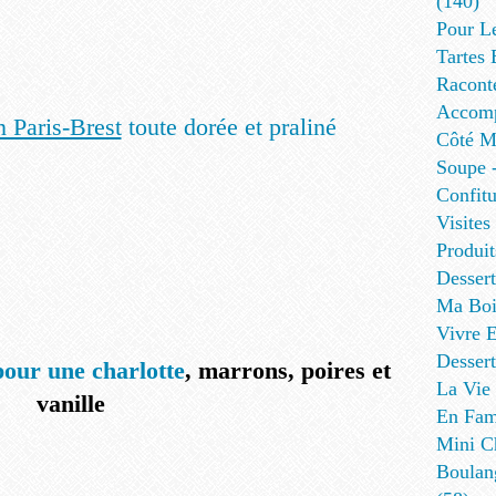
(140)
Pour L
Tartes 
Racont
Accomp
 Paris-Brest
toute dorée et praliné
Côté Me
Soupe -
Confitu
Visites
Produit
Desser
Ma Boi
Vivre E
Dessert
pour une charlotte
, marrons, poires et
La Vie 
vanille
En Fami
Mini Ch
Boulan