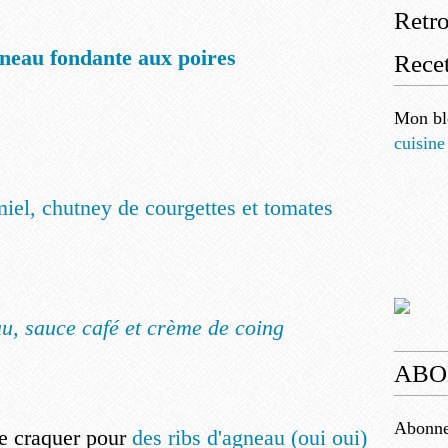
Retr
gneau fondante aux poires
Recet
Mon bl
cuisine
miel, chutney de courgettes et tomates
u, sauce café et crème de coing
ABO
Abonnez
e craquer pour
des ribs d'agneau (oui oui)