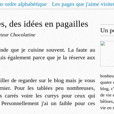
ar ordre alphabétique
Les pages que j'aime visite
 vous un livret de recettes pour Noël
Contact
, des idées en pagailles
Un pe
teur Chocolatine
ande que je cuisine souvent. La faute au
is également parce que je la réserve aux
bonheu
ller de regarder sur le blog mais je vous
quatre 
dernier. Pour les tablées peu nombreuses,
blog, c
es carrés voire les currys pour ceux qui
de vie 
bêtises
 Personnellement j'ai un faible pour ces
vie en 