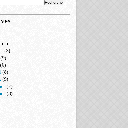
ives
t
(1)
et
(3)
(9)
(6)
l
(8)
s
(9)
ier
(7)
ier
(8)