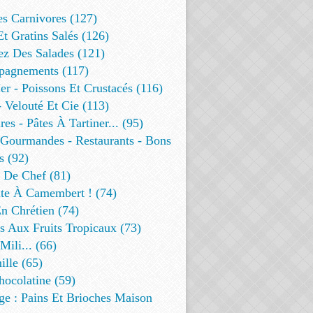
es Carnivores (127)
Et Gratins Salés (126)
ez Des Salades (121)
agnements (117)
r - Poissons Et Crustacés (116)
 Velouté Et Cie (113)
res - Pâtes À Tartiner... (95)
 Gourmandes - Restaurants - Bons
s (92)
t De Chef (81)
te À Camembert ! (74)
n Chrétien (74)
s Aux Fruits Tropicaux (73)
Mili... (66)
lle (65)
ocolatine (59)
ge : Pains Et Brioches Maison