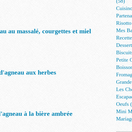
(58)
Cuisino
Partena
Risotto
u au massalé, courgettes et miel
Mes Ba
Recett
Dessert
Biscuit
Petite 
Boisson
d'agneau aux herbes
Fromag
Grande
Les Cho
Escapa
Oeufs (
Mini M
d'agneau à la bière ambrée
Mariag