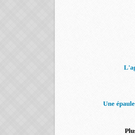
L'a
Une épaule
Plu