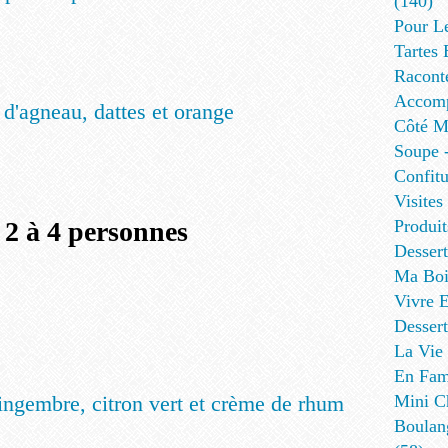
(140)
Pour L
Tartes 
Racont
Accomp
 d'agneau, dattes et orange
Côté Me
Soupe -
Confitu
Visites
 2 à 4 personnes
Produit
Desser
Ma Boi
Vivre E
Dessert
La Vie 
En Fami
ingembre, citron vert et crème de rhum
Mini Ch
Boulan