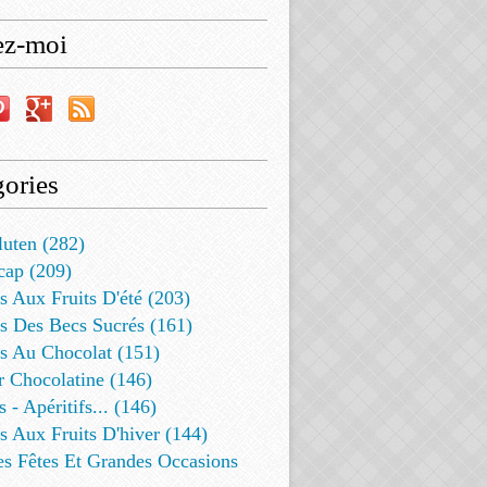
ez-moi
ories
luten (282)
cap (209)
s Aux Fruits D'été (203)
s Des Becs Sucrés (161)
ts Au Chocolat (151)
r Chocolatine (146)
s - Apéritifs... (146)
s Aux Fruits D'hiver (144)
es Fêtes Et Grandes Occasions