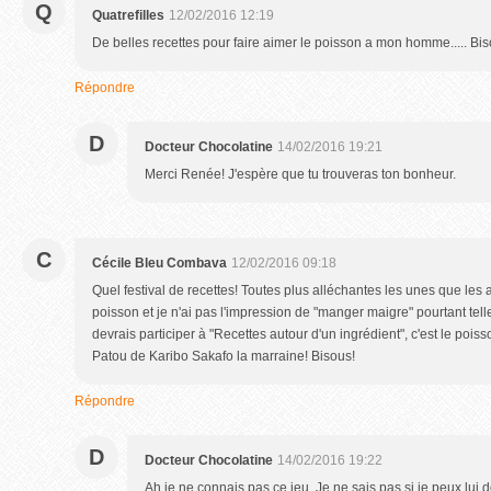
Q
Quatrefilles
12/02/2016 12:19
De belles recettes pour faire aimer le poisson a mon homme..... Bi
Répondre
D
Docteur Chocolatine
14/02/2016 19:21
Merci Renée! J'espère que tu trouveras ton bonheur.
C
Cécile Bleu Combava
12/02/2016 09:18
Quel festival de recettes! Toutes plus alléchantes les unes que les a
poisson et je n'ai pas l'impression de "manger maigre" pourtant telle
devrais participer à "Recettes autour d'un ingrédient", c'est le poi
Patou de Karibo Sakafo la marraine! Bisous!
Répondre
D
Docteur Chocolatine
14/02/2016 19:22
Ah je ne connais pas ce jeu. Je ne sais pas si je peux lu