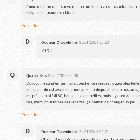
j'aime me promener sur votre blog. un bel univers, très intéressant
(cliquez sur pseudo) à bientôt.
Répondre
D
Docteur Chocolatine
31/01/2018 08:20
Merci!
Q
Quatrefilles
29/01/2018 09:00
Coucou, l’eau m’en vient à la bouche, ces crèpes, toutes plus belle
nous, la date est avancée pour cause de disponibilité de nos amis, e
est prêt, j’en ai fait 60, bon, elles sont petites, mais il y aura des mo
cas, merci pour toutes ces recettes, ça permet de changer un peu. 
Répondre
D
Docteur Chocolatine
31/01/2018 08:21
Oh oh ! Super! Bravo pour les 60 crêpes, tu as du prendre 