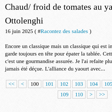
Chaud/ froid de tomates au y
Ottolenghi
16 juin 2025 ( #
Racontez des salades
)
Encore un classique mais un classique qui est in
garde toujours en tête pour épater la tablée. Cett
c'est une gourmandise assurée. Je l'ai refaite plus
jamais été déçue. L'alliance du yaourt avec...
<<
<
100
101
102
103
104
10
109
110
>
>>