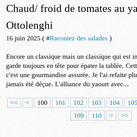
Chaud/ froid de tomates au y
Ottolenghi
16 juin 2025 ( #
Racontez des salades
)
Encore un classique mais un classique qui est in
garde toujours en tête pour épater la tablée. Cett
c'est une gourmandise assurée. Je l'ai refaite plus
jamais été déçue. L'alliance du yaourt avec...
<<
<
100
101
102
103
104
10
109
110
>
>>