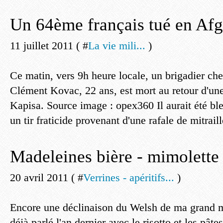
Un 64ème français tué en Afg
11 juillet 2011 ( #
La vie mili...
)
Ce matin, vers 9h heure locale, un brigadier ch
Clément Kovac, 22 ans, est mort au retour d'une
Kapisa. Source image : opex360 Il aurait été bl
un tir fraticide provenant d'une rafale de mitraille
Madeleines bière - mimolette
20 avril 2011 ( #
Verrines - apéritifs...
)
Encore une déclinaison du Welsh de ma grand m
déjà parlé l'an dernier avec le risotto et les pâte