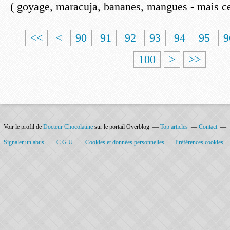
( goyage, maracuja, bananes, mangues - mais ce
1
2
3
4
5
6
7
8
<<
<
90
91
92
93
94
95
9
0
0
0
0
0
0
0
0
100
>
>>
Voir le profil de
Docteur Chocolatine
sur le portail Overblog
Top articles
Contact
Signaler un abus
C.G.U.
Cookies et données personnelles
Préférences cookies