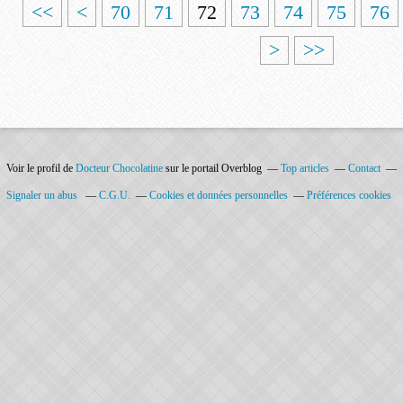
1
2
3
4
5
6
<<
<
70
71
72
73
74
75
76
0
0
0
0
0
0
>
>>
Voir le profil de
Docteur Chocolatine
sur le portail Overblog
Top articles
Contact
Signaler un abus
C.G.U.
Cookies et données personnelles
Préférences cookies