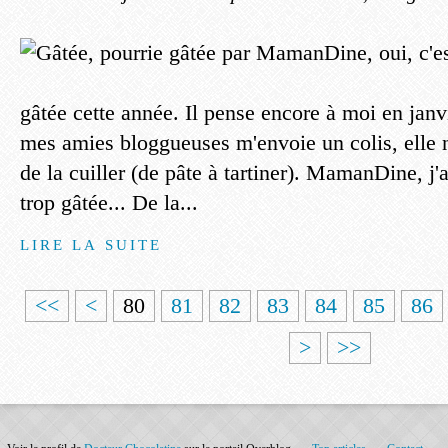
gâtée cette année. Il pense encore à moi en jan
mes amies bloggueuses m'envoie un colis, elle n
de la cuiller (de pâte à tartiner). MamanDine, j'
trop gâtée... De la...
LIRE LA SUITE
1
2
3
4
5
6
7
<<
<
80
81
82
83
84
85
86
0
0
0
0
0
0
0
>
>>