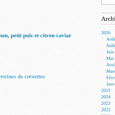
Arch
2026
n, petit pois et citron caviar
Aoû
Juill
Juin
Mai
Avri
Mar
verrines de crevettes
Févr
Janv
2025
2024
2023
2022