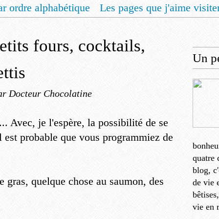
ar ordre alphabétique
Les pages que j'aime visite
 vous un livret de recettes pour Noël
Contact
tits fours, cocktails,
Un pe
ettis
ar Docteur Chocolatine
. Avec, je l'espère, la possibilité de se
 il est probable que vous programmiez de
bonheu
quatre 
blog, c
e gras, quelque chose au saumon, des
de vie 
bêtises
vie en 