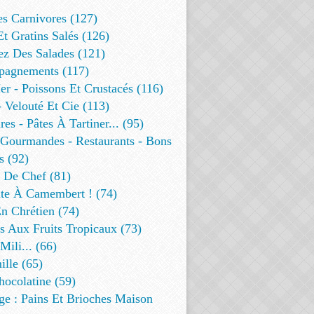
es Carnivores (127)
Et Gratins Salés (126)
ez Des Salades (121)
agnements (117)
r - Poissons Et Crustacés (116)
 Velouté Et Cie (113)
res - Pâtes À Tartiner... (95)
 Gourmandes - Restaurants - Bons
s (92)
t De Chef (81)
te À Camembert ! (74)
n Chrétien (74)
s Aux Fruits Tropicaux (73)
Mili... (66)
lle (65)
ocolatine (59)
ge : Pains Et Brioches Maison