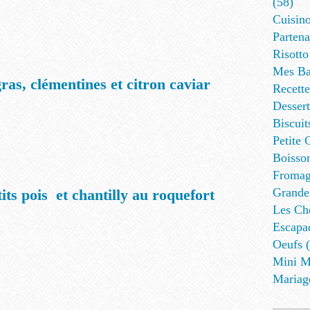
(58)
Cuisino
Partena
Risotto
Mes Ba
ras, clémentines et citron caviar
Recett
Dessert
Biscuit
Petite 
Boisson
Fromag
Grande
its pois et chantilly au roquefort
Les Cho
Escapa
Oeufs (
Mini M
Mariag