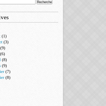
ives
t
(1)
et
(3)
(9)
(6)
l
(8)
s
(9)
ier
(7)
ier
(8)