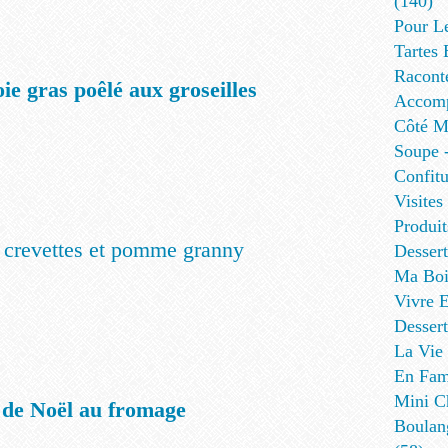
(140)
Pour L
Tartes 
Racont
ie gras poêlé aux groseilles
Accomp
Côté Me
Soupe -
Confitu
Visites
Produit
e crevettes et pomme granny
Desser
Ma Boi
Vivre E
Dessert
La Vie 
En Fami
Mini Ch
 de Noël au fromage
Boulan