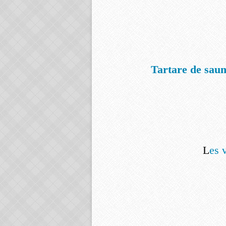
Tartare de saumo
L
es 