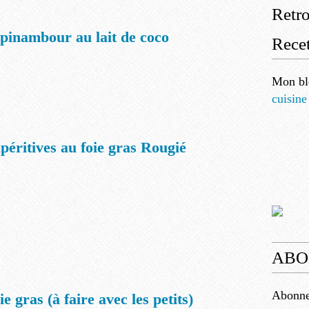
Retr
pinambour au lait de coco
Recet
Mon bl
cuisine
péritives au foie gras Rougié
ABO
Abonnez
ie gras (à faire avec les petits)