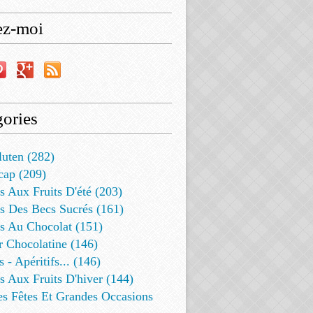
ez-moi
ories
luten (282)
cap (209)
s Aux Fruits D'été (203)
s Des Becs Sucrés (161)
ts Au Chocolat (151)
r Chocolatine (146)
s - Apéritifs... (146)
s Aux Fruits D'hiver (144)
es Fêtes Et Grandes Occasions