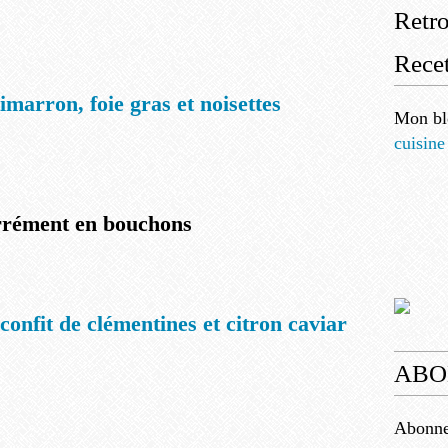
Retr
Recet
marron, foie gras et noisettes
Mon bl
cuisine
rément en bouchons
confit de clémentines et citron caviar
ABO
Abonnez