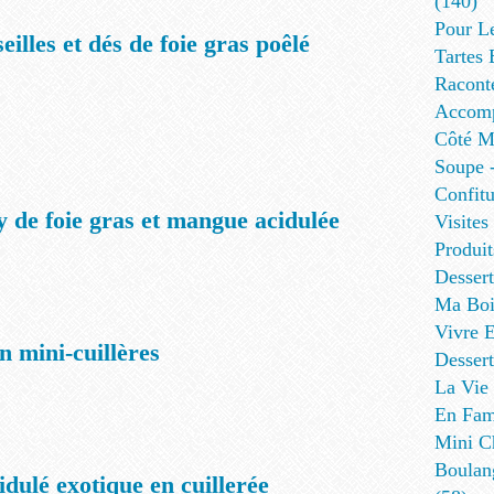
(140)
Pour L
eilles et dés de foie gras poêlé
Tartes 
Racont
Accomp
Côté Me
Soupe -
Confitu
y de foie gras et mangue acidulée
Visites
Produit
Desser
Ma Boi
Vivre E
n mini-cuillères
Dessert
La Vie 
En Fami
Mini Ch
Boulan
idulé exotique en cuillerée