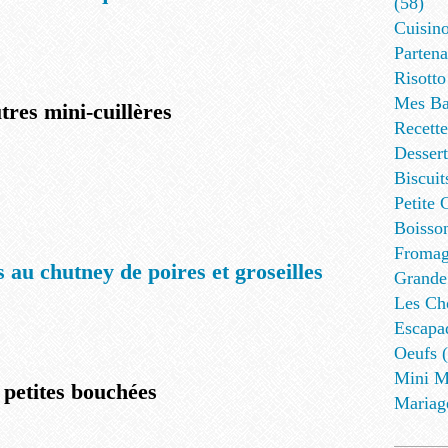
(58)
Cuisino
Partena
Risotto
Mes Ba
tres mini-cuillères
Recett
Dessert
Biscuit
Petite 
Boisson
Fromag
s au chutney de poires et groseilles
Grande
Les Cho
Escapa
Oeufs (
Mini M
 petites bouchées
Mariag