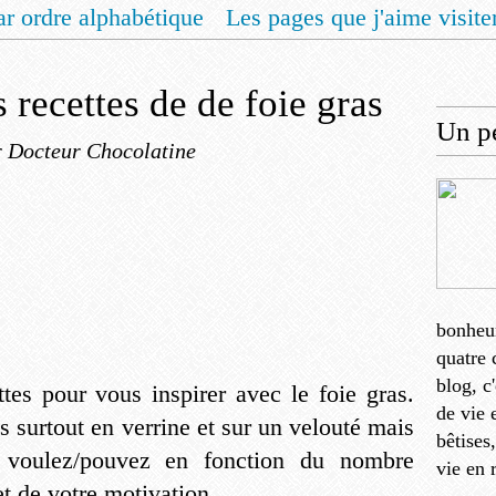
ar ordre alphabétique
Les pages que j'aime visite
 vous un livret de recettes pour Noël
Contact
s recettes de de foie gras
Un pe
r Docteur Chocolatine
bonheu
quatre 
blog, c
ttes pour vous inspirer avec le foie gras.
de vie 
ns surtout en verrine et sur un velouté mais
bêtises
voulez/pouvez en fonction du nombre
vie en 
et de votre motivation.