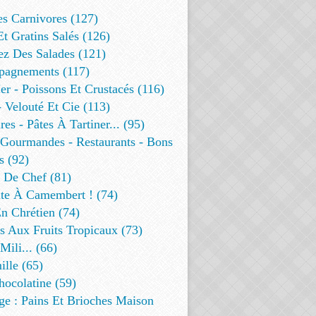
es Carnivores (127)
Et Gratins Salés (126)
ez Des Salades (121)
agnements (117)
r - Poissons Et Crustacés (116)
 Velouté Et Cie (113)
res - Pâtes À Tartiner... (95)
 Gourmandes - Restaurants - Bons
s (92)
t De Chef (81)
te À Camembert ! (74)
n Chrétien (74)
s Aux Fruits Tropicaux (73)
Mili... (66)
lle (65)
ocolatine (59)
ge : Pains Et Brioches Maison