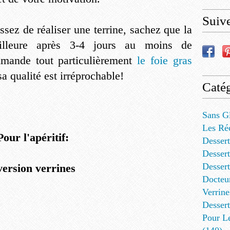
Suiv
issez de réaliser une terrine, sachez que la
illeure après 3-4 jours au moins de
mmande tout particulièrement
le foie gras
sa qualité est irréprochable!
Catég
Sans G
Les Ré
Pour l'apéritif:
Dessert
Dessert
Desser
version verrines
Docteu
Verrine
Dessert
Pour L