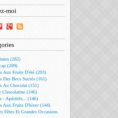
ez-moi
ories
luten (282)
cap (209)
s Aux Fruits D'été (203)
s Des Becs Sucrés (161)
ts Au Chocolat (151)
r Chocolatine (146)
s - Apéritifs... (146)
s Aux Fruits D'hiver (144)
es Fêtes Et Grandes Occasions