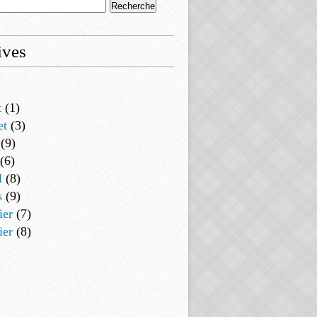
ives
t
(1)
et
(3)
(9)
(6)
l
(8)
s
(9)
ier
(7)
ier
(8)