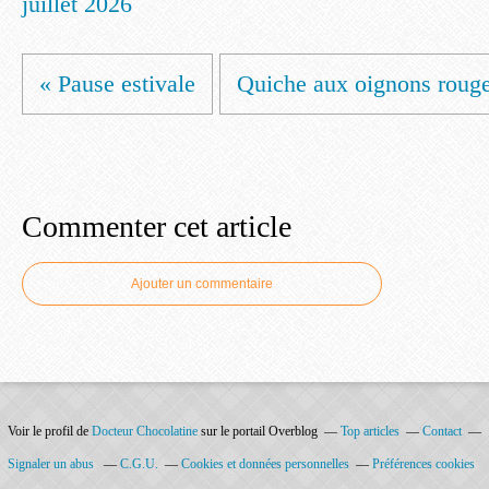
juillet 2026
« Pause estivale
Quiche aux oignons rouges
Commenter cet article
Ajouter un commentaire
Voir le profil de
Docteur Chocolatine
sur le portail Overblog
Top articles
Contact
Signaler un abus
C.G.U.
Cookies et données personnelles
Préférences cookies